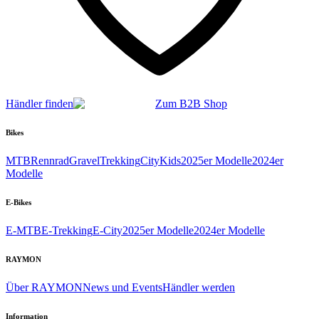
Händler finden
Zum B2B Shop
Bikes
MTB
Rennrad
Gravel
Trekking
City
Kids
2025er Modelle
2024er
Modelle
E-Bikes
E-MTB
E-Trekking
E-City
2025er Modelle
2024er Modelle
RAYMON
Über RAYMON
News und Events
Händler werden
Information