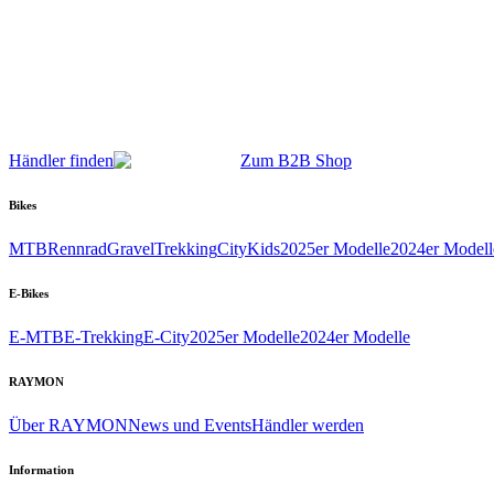
Händler finden
Zum B2B Shop
Bikes
MTB
Rennrad
Gravel
Trekking
City
Kids
2025er Modelle
2024er Modell
E-Bikes
E-MTB
E-Trekking
E-City
2025er Modelle
2024er Modelle
RAYMON
Über RAYMON
News und Events
Händler werden
Information