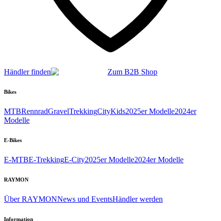
Händler finden
Zum B2B Shop
Bikes
MTB
Rennrad
Gravel
Trekking
City
Kids
2025er Modelle
2024er
Modelle
E-Bikes
E-MTB
E-Trekking
E-City
2025er Modelle
2024er Modelle
RAYMON
Über RAYMON
News und Events
Händler werden
Information