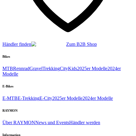
Händler finden
Zum B2B Shop
Bikes
MTB
Rennrad
Gravel
Trekking
City
Kids
2025er Modelle
2024er
Modelle
E-Bikes
E-MTB
E-Trekking
E-City
2025er Modelle
2024er Modelle
RAYMON
Über RAYMON
News und Events
Händler werden
Information