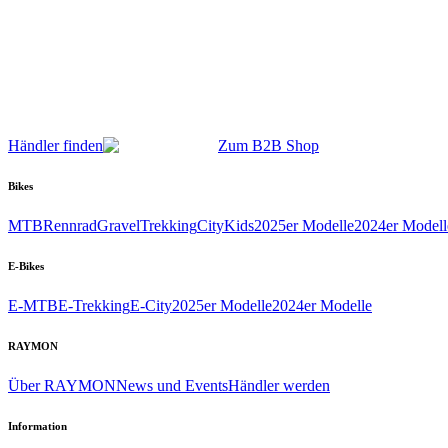
Händler finden
Zum B2B Shop
Bikes
MTB
Rennrad
Gravel
Trekking
City
Kids
2025er Modelle
2024er Modell
E-Bikes
E-MTB
E-Trekking
E-City
2025er Modelle
2024er Modelle
RAYMON
Über RAYMON
News und Events
Händler werden
Information