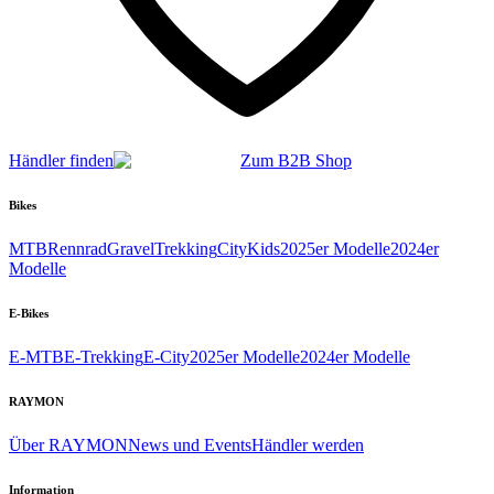
Händler finden
Zum B2B Shop
Bikes
MTB
Rennrad
Gravel
Trekking
City
Kids
2025er Modelle
2024er
Modelle
E-Bikes
E-MTB
E-Trekking
E-City
2025er Modelle
2024er Modelle
RAYMON
Über RAYMON
News und Events
Händler werden
Information