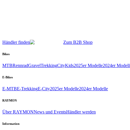
Händler finden
Zum B2B Shop
Bikes
MTB
Rennrad
Gravel
Trekking
City
Kids
2025er Modelle
2024er Modell
E-Bikes
E-MTB
E-Trekking
E-City
2025er Modelle
2024er Modelle
RAYMON
Über RAYMON
News und Events
Händler werden
Information