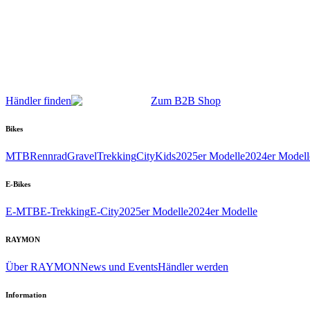
Händler finden
Zum B2B Shop
Bikes
MTB
Rennrad
Gravel
Trekking
City
Kids
2025er Modelle
2024er Modell
E-Bikes
E-MTB
E-Trekking
E-City
2025er Modelle
2024er Modelle
RAYMON
Über RAYMON
News und Events
Händler werden
Information