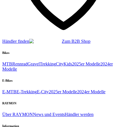
Händler finden
Zum B2B Shop
Bikes
MTB
Rennrad
Gravel
Trekking
City
Kids
2025er Modelle
2024er
Modelle
E-Bikes
E-MTB
E-Trekking
E-City
2025er Modelle
2024er Modelle
RAYMON
Über RAYMON
News und Events
Händler werden
Information