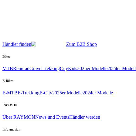
Händler finden
Zum B2B Shop
Bikes
MTB
Rennrad
Gravel
Trekking
City
Kids
2025er Modelle
2024er Modell
E-Bikes
E-MTB
E-Trekking
E-City
2025er Modelle
2024er Modelle
RAYMON
Über RAYMON
News und Events
Händler werden
Information