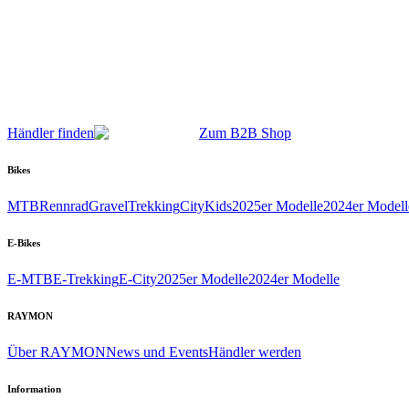
Händler finden
Zum B2B Shop
Bikes
MTB
Rennrad
Gravel
Trekking
City
Kids
2025er Modelle
2024er Modell
E-Bikes
E-MTB
E-Trekking
E-City
2025er Modelle
2024er Modelle
RAYMON
Über RAYMON
News und Events
Händler werden
Information