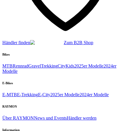
Händler finden
Zum B2B Shop
Bikes
MTB
Rennrad
Gravel
Trekking
City
Kids
2025er Modelle
2024er
Modelle
E-Bikes
E-MTB
E-Trekking
E-City
2025er Modelle
2024er Modelle
RAYMON
Über RAYMON
News und Events
Händler werden
Information