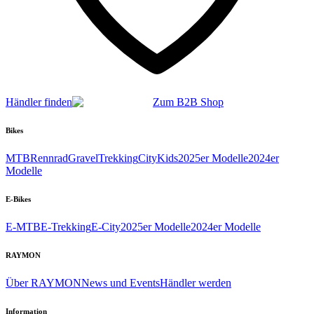
Händler finden
Zum B2B Shop
Bikes
MTB
Rennrad
Gravel
Trekking
City
Kids
2025er Modelle
2024er
Modelle
E-Bikes
E-MTB
E-Trekking
E-City
2025er Modelle
2024er Modelle
RAYMON
Über RAYMON
News und Events
Händler werden
Information