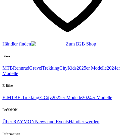
Händler finden
Zum B2B Shop
Bikes
MTB
Rennrad
Gravel
Trekking
City
Kids
2025er Modelle
2024er
Modelle
E-Bikes
E-MTB
E-Trekking
E-City
2025er Modelle
2024er Modelle
RAYMON
Über RAYMON
News und Events
Händler werden
Information