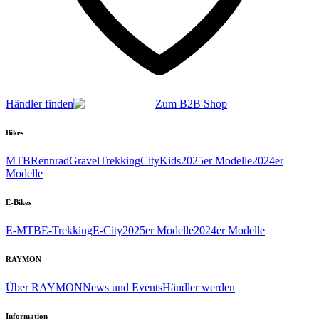
Händler finden
Zum B2B Shop
Bikes
MTB
Rennrad
Gravel
Trekking
City
Kids
2025er Modelle
2024er
Modelle
E-Bikes
E-MTB
E-Trekking
E-City
2025er Modelle
2024er Modelle
RAYMON
Über RAYMON
News und Events
Händler werden
Information