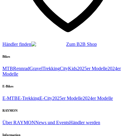
Händler finden
Zum B2B Shop
Bikes
MTB
Rennrad
Gravel
Trekking
City
Kids
2025er Modelle
2024er
Modelle
E-Bikes
E-MTB
E-Trekking
E-City
2025er Modelle
2024er Modelle
RAYMON
Über RAYMON
News und Events
Händler werden
Information