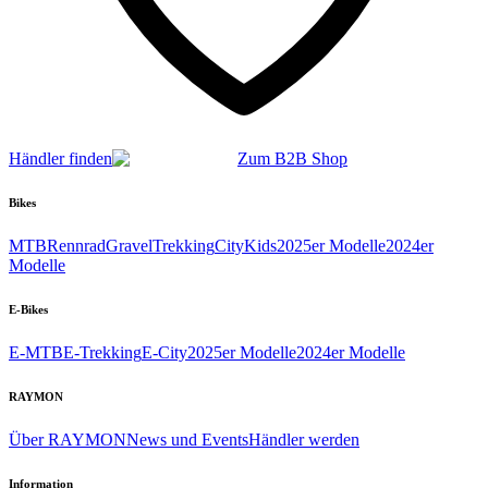
Händler finden
Zum B2B Shop
Bikes
MTB
Rennrad
Gravel
Trekking
City
Kids
2025er Modelle
2024er
Modelle
E-Bikes
E-MTB
E-Trekking
E-City
2025er Modelle
2024er Modelle
RAYMON
Über RAYMON
News und Events
Händler werden
Information