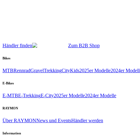
Händler finden
Zum B2B Shop
Bikes
MTB
Rennrad
Gravel
Trekking
City
Kids
2025er Modelle
2024er Modell
E-Bikes
E-MTB
E-Trekking
E-City
2025er Modelle
2024er Modelle
RAYMON
Über RAYMON
News und Events
Händler werden
Information