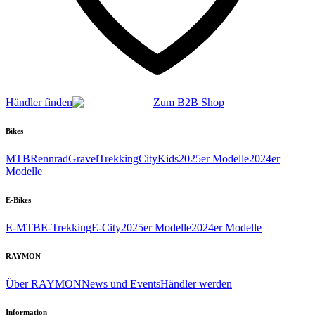
Händler finden
Zum B2B Shop
Bikes
MTB
Rennrad
Gravel
Trekking
City
Kids
2025er Modelle
2024er
Modelle
E-Bikes
E-MTB
E-Trekking
E-City
2025er Modelle
2024er Modelle
RAYMON
Über RAYMON
News und Events
Händler werden
Information