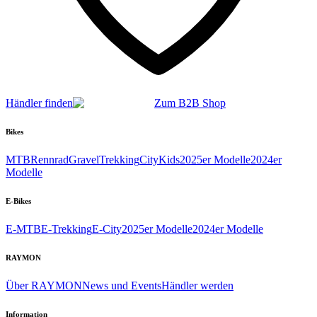
Händler finden
Zum B2B Shop
Bikes
MTB
Rennrad
Gravel
Trekking
City
Kids
2025er Modelle
2024er
Modelle
E-Bikes
E-MTB
E-Trekking
E-City
2025er Modelle
2024er Modelle
RAYMON
Über RAYMON
News und Events
Händler werden
Information